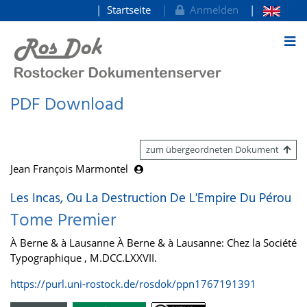
Startseite
Anmelden
zum Inhalt
PDF Download
zum übergeordneten Dokument
Jean François Marmontel
Les Incas, Ou La Destruction De L'Empire Du Pérou
Tome Premier
À Berne & à Lausanne À Berne & à Lausanne: Chez la Société
Typographique , M.DCC.LXXVII.
https://purl.uni-rostock.de/rosdok/ppn1767191391