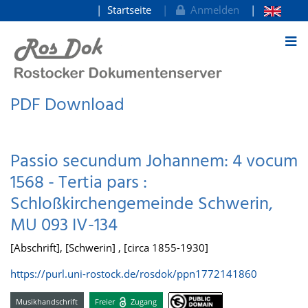
Startseite
Anmelden
zum Inhalt
PDF Download
Passio secundum Johannem: 4 vocum
1568 - Tertia pars :
Schloßkirchengemeinde Schwerin,
MU 093 IV-134
[Abschrift], [Schwerin] , [circa 1855-1930]
https://purl.uni-rostock.de/rosdok/ppn1772141860
Musikhandschrift
Freier
Zugang