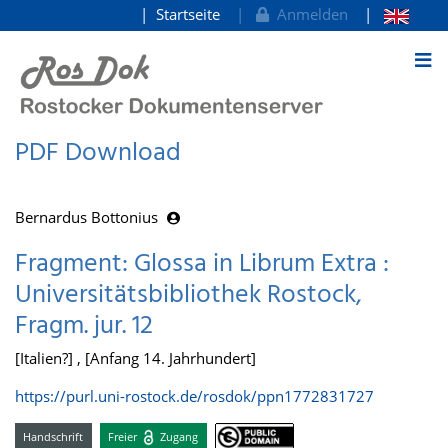
Startseite
Anmelden
zum Inhalt
PDF Download
Bernardus Bottonius
Fragment: Glossa in Librum Extra :
Universitätsbibliothek Rostock,
Fragm. jur. 12
[Italien?] , [Anfang 14. Jahrhundert]
https://purl.uni-rostock.de/rosdok/ppn1772831727
Handschrift
Freier
Zugang