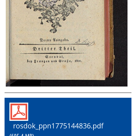
rosdok_ppn1775144836.pdf