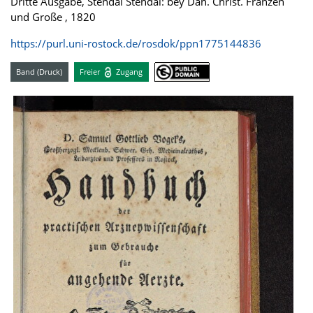
Dritte Ausgabe, Stendal Stendal: bey Dan. Christ. Franzen
und Große , 1820
https://purl.uni-rostock.de/rosdok/ppn1775144836
Band (Druck)
Freier
Zugang