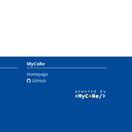
MyCoRe
Homepage
GitHub