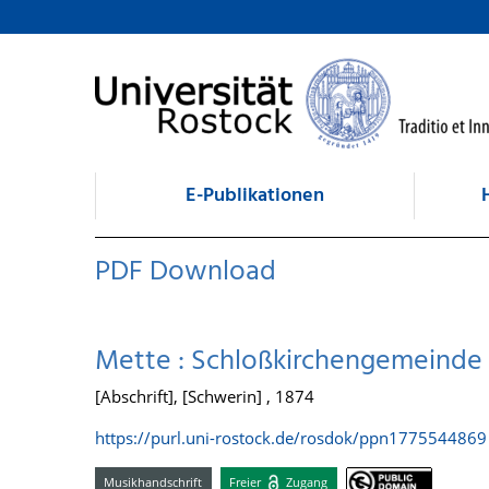
zum Inhalt
E-Publikationen
PDF Download
Mette : Schloßkirchengemeinde 
[Abschrift], [Schwerin] , 1874
https://purl.uni-rostock.de/rosdok/ppn1775544869
Musikhandschrift
Freier
Zugang