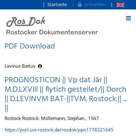
Startseite
Anmelden
zum Inhalt
PDF Download
Levinus Battus
PROGNOSTICON || Vp dat Jär ||
M.D.LXVIII || flytich gestellet/|| Dorch
|| D.LEVINVM BAT-||TVM. Rostock:|| ...
||
Rostock Rostock: Möllemann, Stephan , 1567
https://purl.uni-rostock.de/rosdok/ppn1778221645