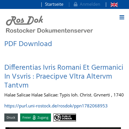
Startseite
Anmelden
zum Inhalt
PDF Download
Differentias Ivris Romani Et Germanici
In Vsvris : Praecipve Vltra Altervm
Tantvm
Halae Salicae Halae Salicae: Typis Ioh. Christ. Grvnerti , 1740
https://purl.uni-rostock.de/rosdok/ppn1782068953
Druck
Freier
Zugang