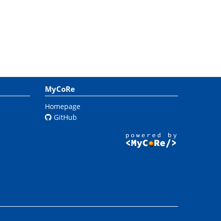
MyCoRe
Homepage
GitHub