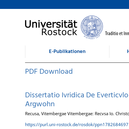
zum Inhalt
E-Publikationen
PDF Download
Dissertatio Ivridica De Everticv
Argwohn
Recusa, Vitembergae Vitembergae: Recvsa Io. Christo
https://purl.uni-rostock.de/rosdok/ppn1782684697