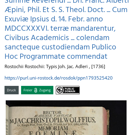
Summe Reverendi ... Dn. Franc. Alberti
Æpini, Phil. Et S. S. Theol. Doct. ... Cum
Exuviæ Ipsius d. 14. Febr. anno
MDCCXXXVI. terræ mandarentur,
Civibus Academicis ... colendam
sancteque custodiendam Publico
Hoc Programmate commendat
Rostochii Rostochii: Typis Joh. Jac. Adleri , [1736]
https://purl.uni-rostock.de/rosdok/ppn1793525420
Druck
Freier
Zugang