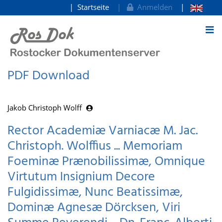
Startseite
Anmelden
zum Inhalt
PDF Download
Jakob Christoph Wolff
Rector Academiæ Varniacæ M. Jac.
Christoph. Wolffius ... Memoriam
Foeminæ Prænobilissimæ, Omnique
Virtutum Insignium Decore
Fulgidissimæ, Nunc Beatissimæ,
Dominæ Agnesæ Dörcksen, Viri