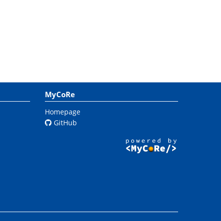
MyCoRe
Homepage
GitHub