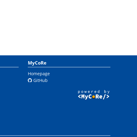
MyCoRe
Homepage
GitHub