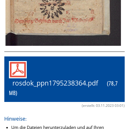
rosdok_ppn1795238364.pdf
(78,7
MB)
(erstellt: 03.11.2023 03:01)
Hinweise:
Um die Dateien herunterzuladen und auf Ihren