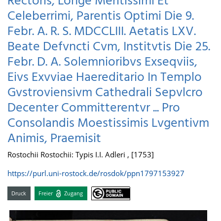
Rectoris, Longe Meritissimi Et
Celeberrimi, Parentis Optimi Die 9.
Febr. A. R. S. MDCCLIII. Aetatis LXV.
Beate Defvncti Cvm, Institvtis Die 25.
Febr. D. A. Solemnioribvs Exseqviis,
Eivs Exvviae Haereditario In Templo
Gvstroviensivm Cathedrali Sepvlcro
Decenter Committerentvr ... Pro
Consolandis Moestissimis Lvgentivm
Animis, Praemisit
Rostochii Rostochii: Typis I.I. Adleri , [1753]
https://purl.uni-rostock.de/rosdok/ppn1797153927
Druck
Freier
Zugang