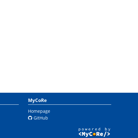
MyCoRe
Homepage
GitHub