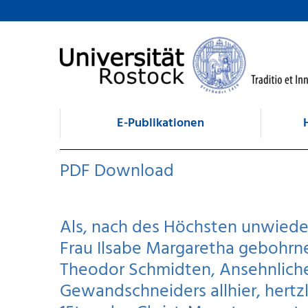
zum Inhalt
E-Publikationen
PDF Download
Als, nach des Höchsten unwiedert
Frau Ilsabe Margaretha gebohrne
Theodor Schmidten, Ansehnlich
Gewandschneiders allhier, hertzl