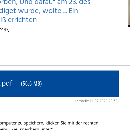
torben, Und darauf am 23. des
iget wurde, wolte ... Ein
ß errichten
743?]
00.pdf
(56,6 MB)
(erstellt: 11.07.2023 23:53)
mputer zu speichern, klicken Sie mit der rechten
nü „Ziel speichern unter“.