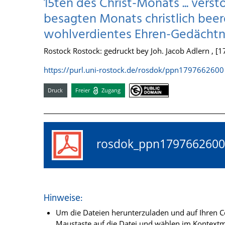
15ten des Christ-Monats ... vers
besagten Monats christlich beerd
wohlverdientes Ehren-Gedächtni
Rostock Rostock: gedruckt bey Joh. Jacob Adlern , [1
https://purl.uni-rostock.de/rosdok/ppn1797662600
Druck
Freier
Zugang
rosdok_ppn17976626
Hinweise:
Um die Dateien herunterzuladen und auf Ihren Co
Maustaste auf die Datei und wählen im Kontextme