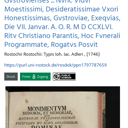
Gvstrovienses ... Nvnc Vidvi
Moestissimi, Desideratissimae Vxori
Honestissimas, Gvstroviae, Exeqvias,
Die VII. Janvar. A. O. R. M D CCXLVI.
Ritv Christiano Parantis, Hoc Fvnerali
Programmate, Rogatvs Posvit
Rostochii Rostochii: Typis Ioh. Iac. Adleri , [1746]
https://purl.uni-rostock.de/rosdok/ppn1797787659
Druck
Freier
Zugang