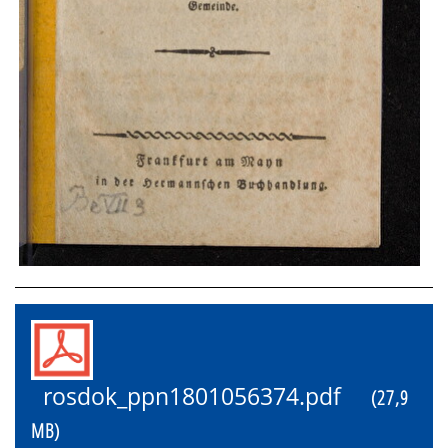
rosdok_ppn1801056374.pdf
(27,9
MB)