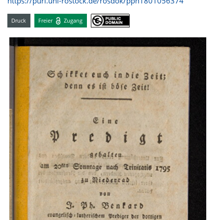
https://purl.uni-rostock.de/rosdok/ppn1801056374
Druck
Freier
Zugang