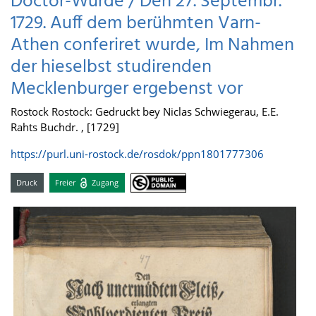
Doctor-Würde / Den 27. Septembr.
1729. Auff dem berühmten Varn-
Athen conferiret wurde, Im Nahmen
der hieselbst studirenden
Mecklenburger ergebenst vor
Rostock Rostock: Gedruckt bey Niclas Schwiegerau, E.E.
Rahts Buchdr. , [1729]
https://purl.uni-rostock.de/rosdok/ppn1801777306
Druck
Freier
Zugang