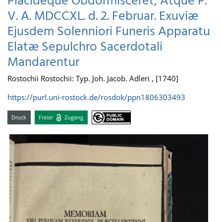
Placideque Obdormisceret, Atque P.
V. A. MDCCXL. d. 2. Februar. Exuviæ
Ejusdem Solenniori Funeris Apparatu
Elatæ Sepulchro Sacerdotali
Mandarentur
Rostochii Rostochii: Typ. Joh. Jacob. Adleri , [1740]
https://purl.uni-rostock.de/rosdok/ppn1806303493
Druck
Freier
Zugang