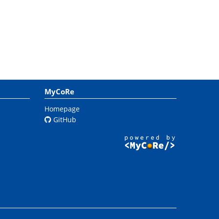
MyCoRe
Homepage
GitHub