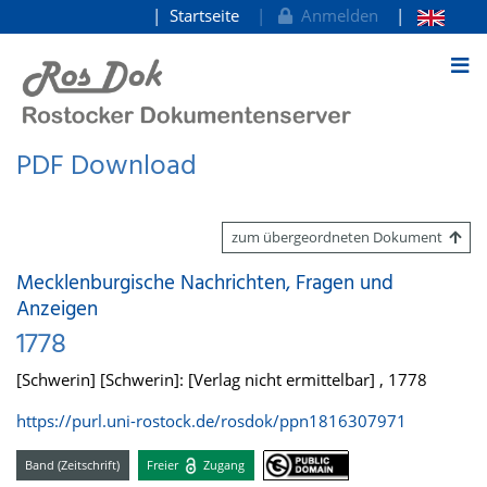
Startseite
Anmelden
zum Inhalt
PDF Download
zum übergeordneten Dokument
Mecklenburgische Nachrichten, Fragen und
Anzeigen
1778
[Schwerin] [Schwerin]: [Verlag nicht ermittelbar] , 1778
https://purl.uni-rostock.de/rosdok/ppn1816307971
Band (Zeitschrift)
Freier
Zugang