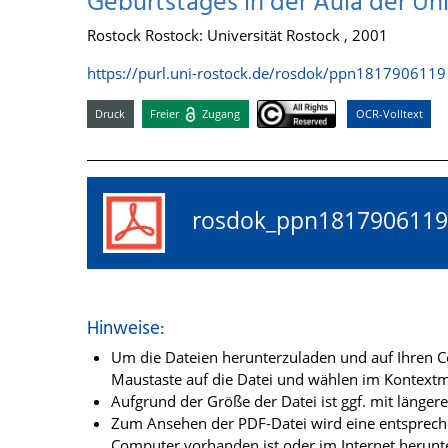
Geburtstages in der Aula der Univ
Rostock Rostock: Universität Rostock , 2001
https://purl.uni-rostock.de/rosdok/ppn1817906119
Druck
Freier
Zugang
OCR-Volltext
rosdok_ppn18179061
Hinweise:
Um die Dateien herunterzuladen und auf Ihren Co
Maustaste auf die Datei und wählen im Kontextme
Aufgrund der Größe der Datei ist ggf. mit länge
Zum Ansehen der PDF-Datei wird eine entsprechen
Computer vorhanden ist oder im Internet herunt