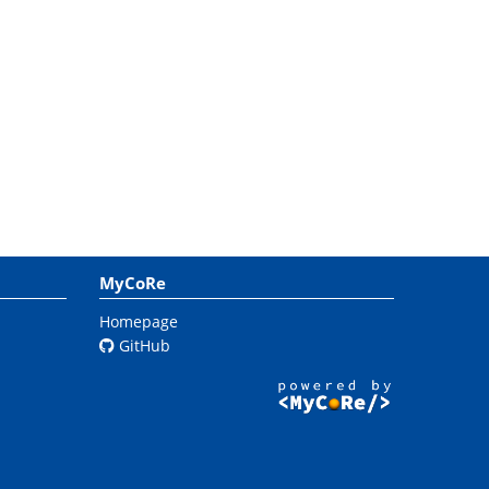
MyCoRe
Homepage
GitHub