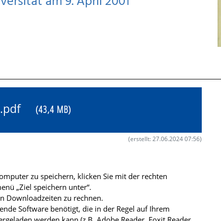
ersität am 9. April 2001
19.pdf
(43,4 MB)
(erstellt: 27.06.2024 07:56)
mputer zu speichern, klicken Sie mit der rechten
nü „Ziel speichern unter“.
ren Downloadzeiten zu rechnen.
de Software benötigt, die in der Regel auf Ihrem
ergeladen werden kann (z.B. Adobe Reader, Foxit Reader,