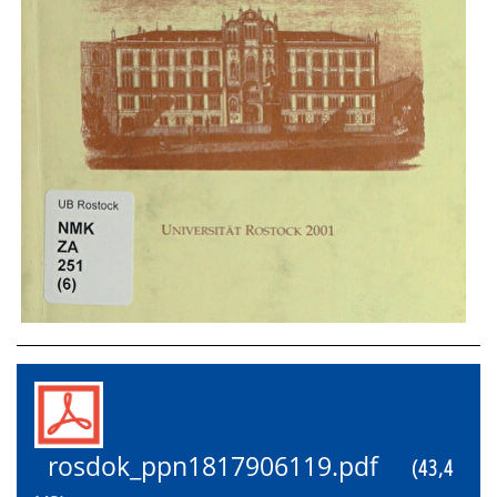
rosdok_ppn1817906119.pdf
(43,4