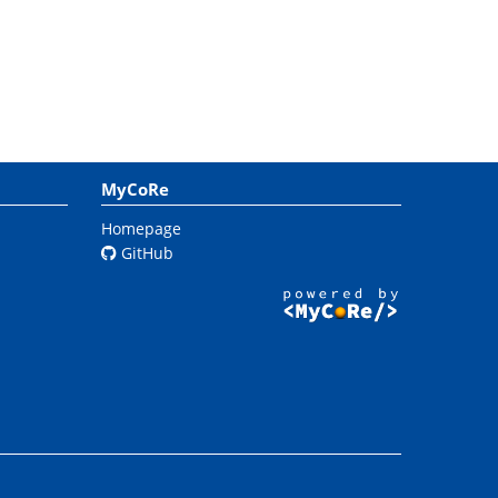
MyCoRe
Homepage
GitHub