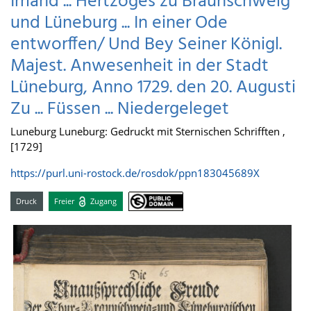
Irrland ... Hertzoges zu Braunschweig
und Lüneburg ... In einer Ode
entworffen/ Und Bey Seiner Königl.
Majest. Anwesenheit in der Stadt
Lüneburg, Anno 1729. den 20. Augusti
Zu ... Füssen ... Niedergeleget
Luneburg Luneburg: Gedruckt mit Sternischen Schrifften ,
[1729]
https://purl.uni-rostock.de/rosdok/ppn183045689X
Druck
Freier
Zugang