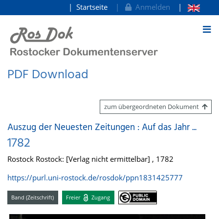
Startseite
Anmelden
zum Inhalt
PDF Download
zum übergeordneten Dokument
Auszug der Neuesten Zeitungen : Auf das Jahr ...
1782
Rostock Rostock: [Verlag nicht ermittelbar] , 1782
https://purl.uni-rostock.de/rosdok/ppn1831425777
Band (Zeitschrift)
Freier
Zugang