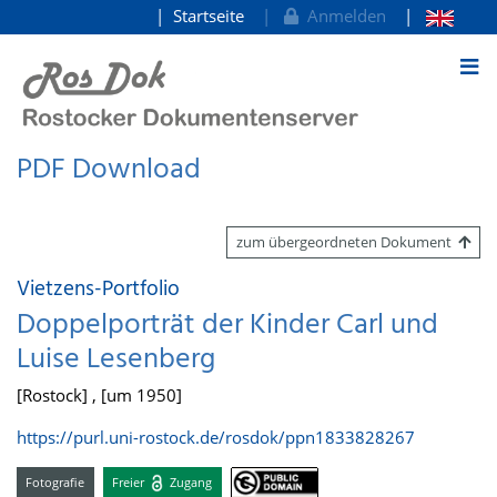
Startseite
Anmelden
zum Inhalt
PDF Download
zum übergeordneten Dokument
Vietzens-Portfolio
Doppelporträt der Kinder Carl und
Luise Lesenberg
[Rostock] , [um 1950]
https://purl.uni-rostock.de/rosdok/ppn1833828267
Fotografie
Freier
Zugang