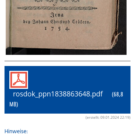
rosdok_ppn1838863648.pdf
(68,8
MB)
(erstellt: 09.01.2024 22:19)
Hinweise: