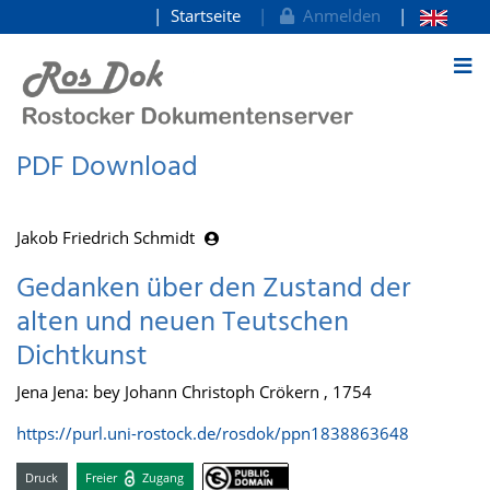
Startseite
Anmelden
zum Inhalt
PDF Download
Jakob Friedrich Schmidt
Gedanken über den Zustand der
alten und neuen Teutschen
Dichtkunst
Jena Jena: bey Johann Christoph Crökern , 1754
https://purl.uni-rostock.de/rosdok/ppn1838863648
Druck
Freier
Zugang