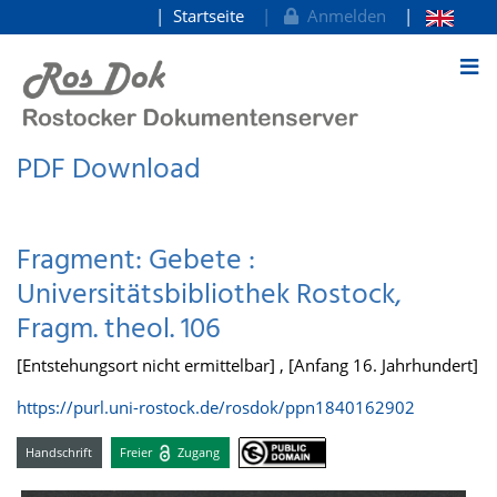
Startseite
Anmelden
zum Inhalt
PDF Download
Fragment: Gebete :
Universitätsbibliothek Rostock,
Fragm. theol. 106
[Entstehungsort nicht ermittelbar] , [Anfang 16. Jahrhundert]
https://purl.uni-rostock.de/rosdok/ppn1840162902
Handschrift
Freier
Zugang