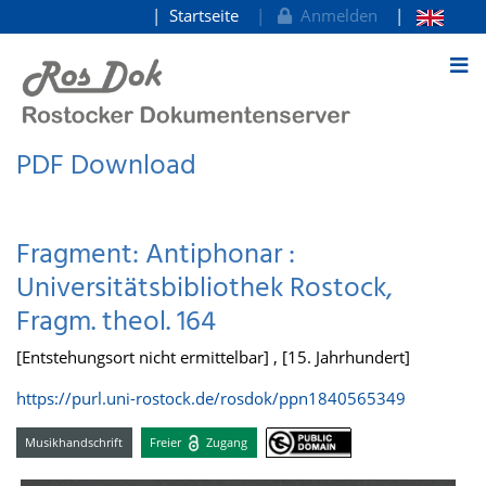
Startseite
Anmelden
zum Inhalt
PDF Download
Fragment: Antiphonar :
Universitätsbibliothek Rostock,
Fragm. theol. 164
[Entstehungsort nicht ermittelbar] , [15. Jahrhundert]
https://purl.uni-rostock.de/rosdok/ppn1840565349
Musikhandschrift
Freier
Zugang