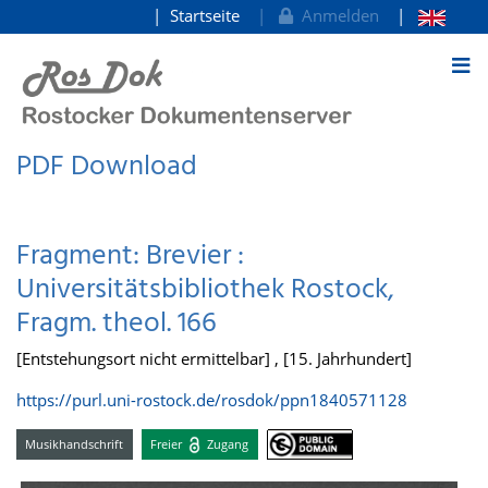
Startseite
Anmelden
zum Inhalt
PDF Download
Fragment: Brevier :
Universitätsbibliothek Rostock,
Fragm. theol. 166
[Entstehungsort nicht ermittelbar] , [15. Jahrhundert]
https://purl.uni-rostock.de/rosdok/ppn1840571128
Musikhandschrift
Freier
Zugang