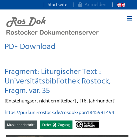
Startseite
Anmelden
zum Inhalt
PDF Download
Fragment: Liturgischer Text :
Universitätsbibliothek Rostock,
Fragm. var. 35
[Entstehungsort nicht ermittelbar] , [16. Jahrhundert]
https://purl.uni-rostock.de/rosdok/ppn1845991494
Musikhandschrift
Freier
Zugang