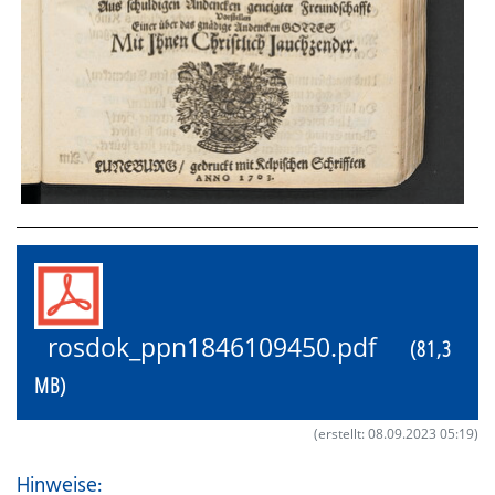
rosdok_ppn1846109450.pdf
(81,3
MB)
(erstellt: 08.09.2023 05:19)
Hinweise: