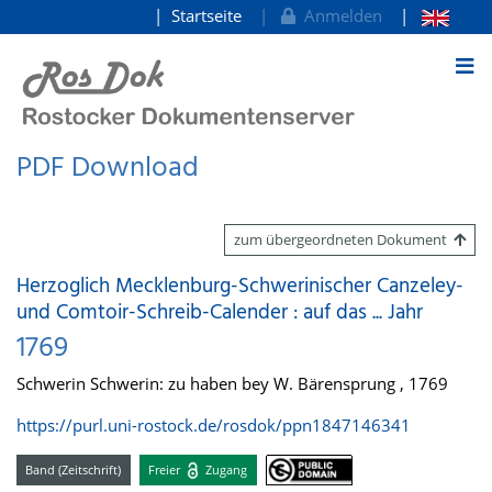
Startseite
Anmelden
zum Inhalt
PDF Download
zum übergeordneten Dokument
Herzoglich Mecklenburg-Schwerinischer Canzeley-
und Comtoir-Schreib-Calender : auf das ... Jahr
1769
Schwerin Schwerin: zu haben bey W. Bärensprung , 1769
https://purl.uni-rostock.de/rosdok/ppn1847146341
Band (Zeitschrift)
Freier
Zugang