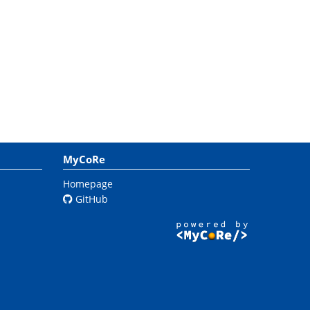
MyCoRe
Homepage
GitHub