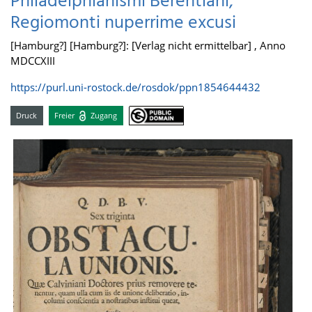
Philadelphianismi Berentiani,
Regiomonti nuperrime excusi
[Hamburg?] [Hamburg?]: [Verlag nicht ermittelbar] , Anno
MDCCXIII
https://purl.uni-rostock.de/rosdok/ppn1854644432
Druck
Freier
Zugang