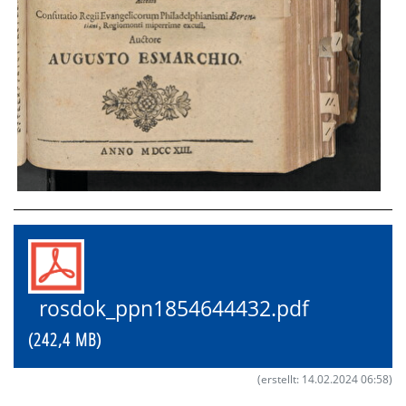
rosdok_ppn1854644432.pdf
(242,4 MB)
(erstellt: 14.02.2024 06:58)