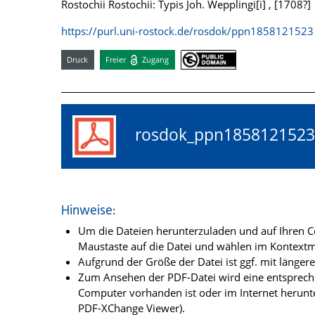
Rostochii Rostochii: Typis Joh. Wepplingi[i] , [1708?]
https://purl.uni-rostock.de/rosdok/ppn1858121523
Druck
Freier
Zugang
rosdok_ppn18581215
Hinweise:
Um die Dateien herunterzuladen und auf Ihren Co
Maustaste auf die Datei und wählen im Kontextme
Aufgrund der Größe der Datei ist ggf. mit länge
Zum Ansehen der PDF-Datei wird eine entsprechen
Computer vorhanden ist oder im Internet herunt
PDF-XChange Viewer).