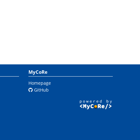
MyCoRe
Homepage
GitHub