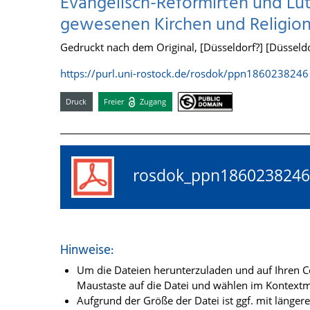
Evangelisch-Reformirten und Lut
gewesenen Kirchen und Religion
Gedruckt nach dem Original, [Düsseldorf?] [Düsseldor
https://purl.uni-rostock.de/rosdok/ppn1860238246
Druck
Freier
Zugang
rosdok_ppn18602382
Hinweise:
Um die Dateien herunterzuladen und auf Ihren Co
Maustaste auf die Datei und wählen im Kontextme
Aufgrund der Größe der Datei ist ggf. mit länge