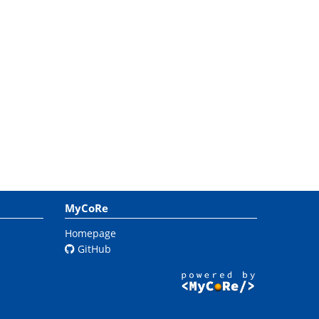
MyCoRe
Homepage
GitHub