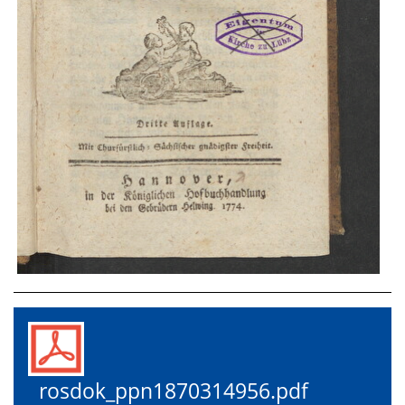
rosdok_ppn1870314956.pdf