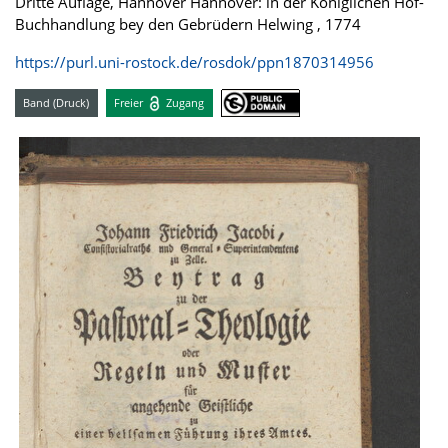
Dritte Auflage, Hannover Hannover: in der Königlichen Hof-
Buchhandlung bey den Gebrüdern Helwing , 1774
https://purl.uni-rostock.de/rosdok/ppn1870314956
Band (Druck)
Freier
Zugang