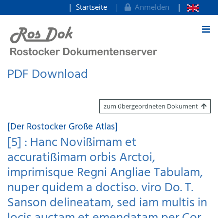
Startseite
Anmelden
zum Inhalt
PDF Download
zum übergeordneten Dokument
[Der Rostocker Große Atlas]
[5] : Hanc Novißimam et
accuratißimam orbis Arctoi,
imprimisque Regni Angliae Tabulam,
nuper quidem a doctiso. viro Do. T.
Sanson delineatam, sed iam multis in