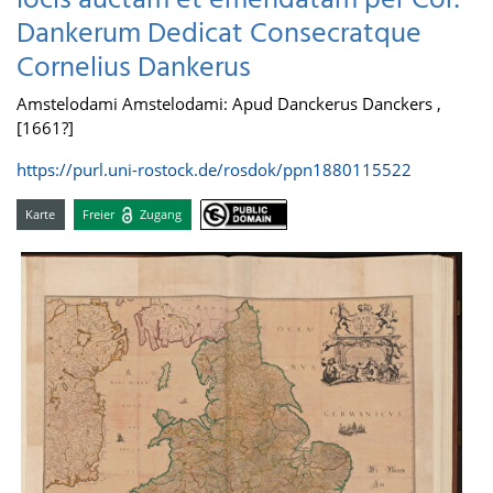
locis auctam et emendatam per Cor.
Dankerum Dedicat Consecratque
Cornelius Dankerus
Amstelodami Amstelodami: Apud Danckerus Danckers ,
[1661?]
https://purl.uni-rostock.de/rosdok/ppn1880115522
Karte
Freier
Zugang