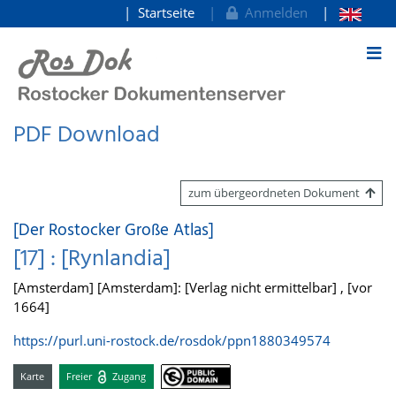
Startseite
Anmelden
zum Inhalt
PDF Download
zum übergeordneten Dokument
[Der Rostocker Große Atlas]
[17] : [Rynlandia]
[Amsterdam] [Amsterdam]: [Verlag nicht ermittelbar] , [vor
1664]
https://purl.uni-rostock.de/rosdok/ppn1880349574
Karte
Freier
Zugang