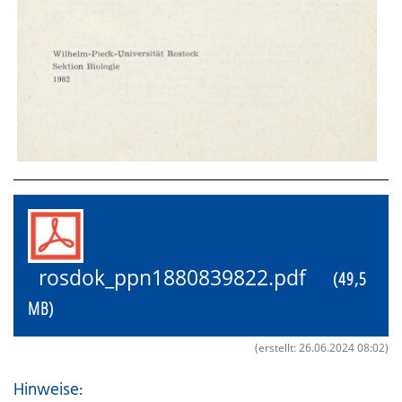
rosdok_ppn1880839822.pdf
(49,5
MB)
(erstellt: 26.06.2024 08:02)
Hinweise: