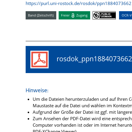
https://purl.uni-rostock.de/rosdok/ppn1884073662
Band (Zeitschrift)
Freier
Zugang
OCR-Vo
rosdok_ppn18840736
Hinweise:
Um die Dateien herunterzuladen und auf Ihren Co
Maustaste auf die Datei und wählen im Kontextme
Aufgrund der Größe der Datei ist ggf. mit länge
Zum Ansehen der PDF-Datei wird eine entsprechen
Computer vorhanden ist oder im Internet herunt
PDF-XChange Viewer).