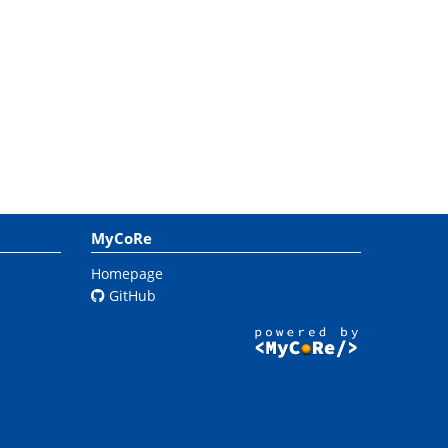
MyCoRe
Homepage
GitHub