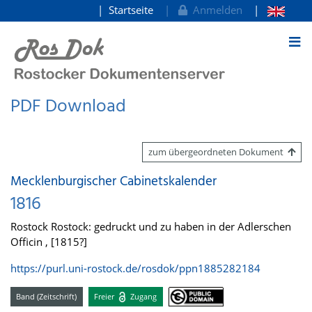
Startseite
Anmelden
zum Inhalt
PDF Download
zum übergeordneten Dokument
Mecklenburgischer Cabinetskalender
1816
Rostock Rostock: gedruckt und zu haben in der Adlerschen
Officin , [1815?]
https://purl.uni-rostock.de/rosdok/ppn1885282184
Band (Zeitschrift)
Freier
Zugang