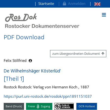
Startseite
Anmelden
zum Inhalt
PDF Download
zum übergeordneten Dokument
Felix Stillfried
De Wilhelmshäger Kösterlüd'
[Theil 1]
Rostock Rostock: Verlag von Hermann Koch , 1887
https://purl.uni-rostock.de/rosdok/ppn1891151037
Band (Druck)
Freier
Zugang
OCR-Volltext