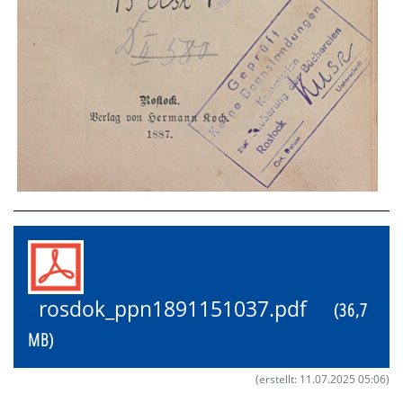
rosdok_ppn1891151037.pdf
(36,7
MB)
(erstellt: 11.07.2025 05:06)