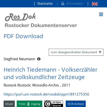
Startseite
Anmelden
zum Inhalt
PDF Download
zum übergeordneten Dokument
Siegfried Neumann
Heinrich Tiedemann - Volkserzähler
und volkskundlicher Zeitzeuge
Rostock Rostock: Wossidlo-Archiv , 2011
https://purl.uni-rostock.de/rosdok/ppn1891275356
Druck
Freier
Zugang
OCR-Volltext