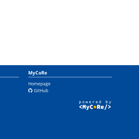
MyCoRe
Homepage
GitHub