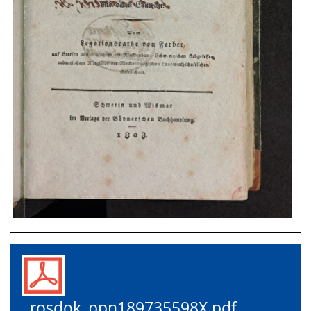
rosdok_ppn189735598X.pdf