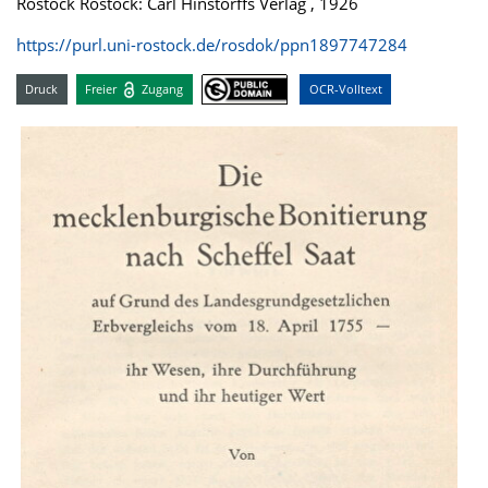
Rostock Rostock: Carl Hinstorffs Verlag , 1926
https://purl.uni-rostock.de/rosdok/ppn1897747284
Druck
Freier
Zugang
OCR-Volltext