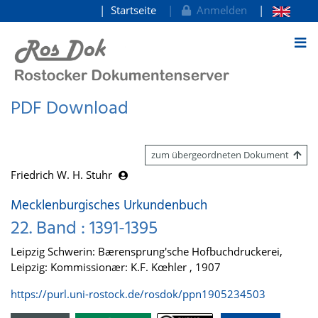
Startseite
Anmelden
zum Inhalt
PDF Download
zum übergeordneten Dokument
Friedrich W. H. Stuhr
Mecklenburgisches Urkundenbuch
22. Band : 1391-1395
Leipzig Schwerin: Bærensprung'sche Hofbuchdruckerei,
Leipzig: Kommissionær: K.F. Kœhler , 1907
https://purl.uni-rostock.de/rosdok/ppn1905234503