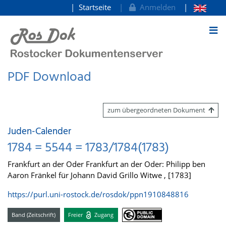
Startseite
Anmelden
zum Inhalt
PDF Download
zum übergeordneten Dokument
Juden-Calender
1784 = 5544 = 1783/1784(1783)
Frankfurt an der Oder Frankfurt an der Oder: Philipp ben
Aaron Fränkel für Johann David Grillo Witwe , [1783]
https://purl.uni-rostock.de/rosdok/ppn1910848816
Band (Zeitschrift)
Freier
Zugang