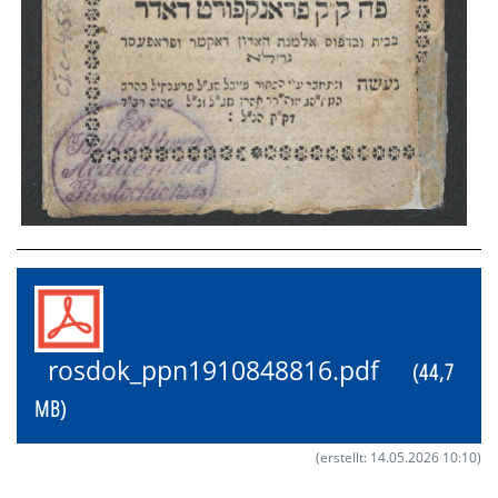
rosdok_ppn1910848816.pdf
(44,7
MB)
(erstellt: 14.05.2026 10:10)